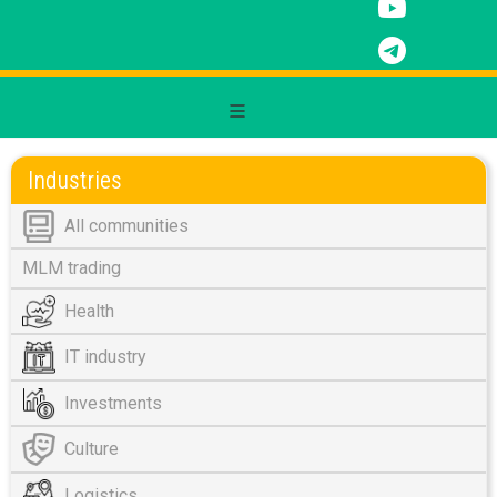
Industries
All communities
MLM trading
Health
IT industry
Investments
Culture
Logistics