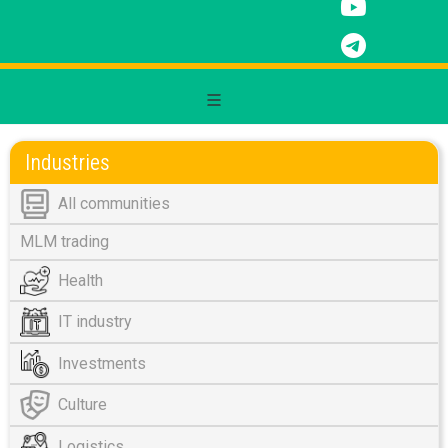
Industries
All communities
MLM trading
Health
IT industry
Investments
Culture
Logistics