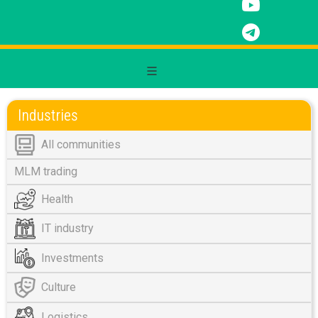
Industries
All communities
MLM trading
Health
IT industry
Investments
Culture
Logistics