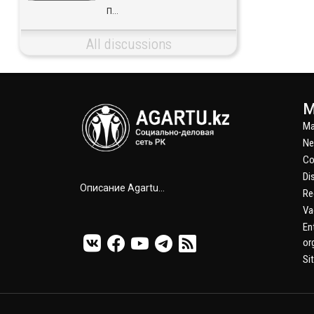
п...
All discussions
М
Ma
N
Co
Di
Описание Agartu...
Re
Va
En
or
Si