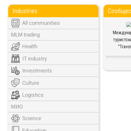
Industries
Сообщес
All communities
Междуна
MLM trading
туристск
Health
"Travo
IT industry
Investments
Culture
Logistics
МИО
Science
Educaition