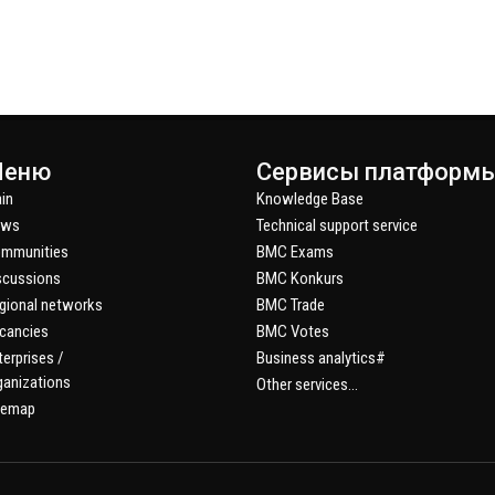
еню
Сервисы платформ
in
Knowledge Base
ews
Technical support service
mmunities
BMC Exams
scussions
BMC Konkurs
gional networks
BMC Trade
cancies
BMC Votes
terprises /
Business analytics#
ganizations
Other services...
temap