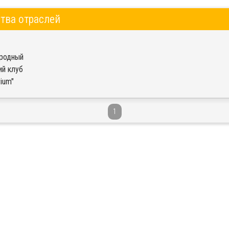
тва отраслей
родный
ий клуб
rium"
1