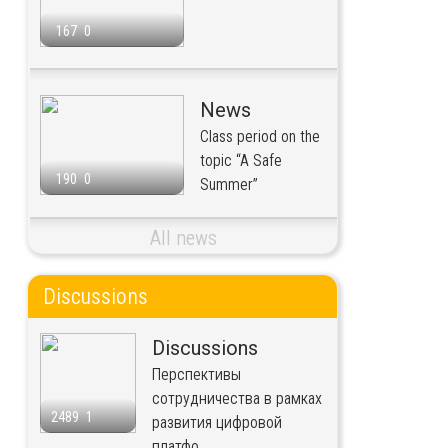
167
0
News
Class period on the
topic “A Safe
190
0
Summer”
All news
Discussions
Discussions
Перспективы
сотрудничества в рамках
2489
1
развития цифровой
платфо...