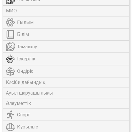
МИО
Ғылым
Білім
Тамақтану
Іскерлік
Өндіріс
Кәсіби дайындық
Ауыл шаруашылығы
Әлеуметтік
Спорт
Құрылыс