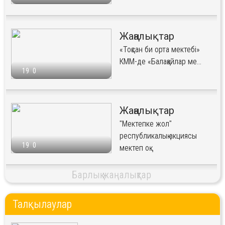
Жаңалықтар
«Тоқсан би орта мектебі»
КММ-де «Балақайлар ме...
19
0
Жаңалықтар
"Мектепке жол"
республикалық акциясы
19
0
мектеп оқ...
Барлық жаңалықтар
Талқылаулар