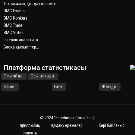
Техникалық қолдау қызметі
BMC Exams
BMC Konkurs
BMC Trade
BMC Votes
Іскерлік аналитика
Басқа қызметтер...
Платформа статистикасы
Осы айда:
Осы аптада:
Кеше:
Бүгін:
Желіде:
© 2024
"Benchmark Consulting"
Құпиялылық
Қолдану ережелері
Кері байланыс
саясаты