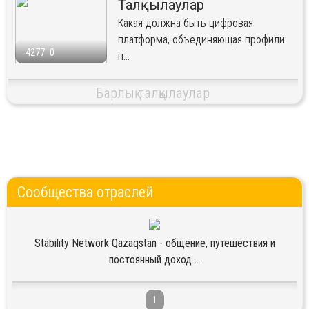
Талқылаулар
Какая должна быть цифровая
платформа, объединяющая профили
4277
0
п...
Барлық талқылаулар
Сообщества отраслей
Stability Network Qazaqstan - общение, путешествия и
постоянный доход ...
1