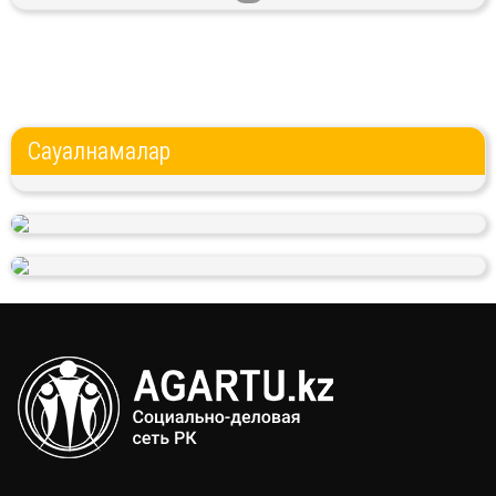
Сауалнамалар