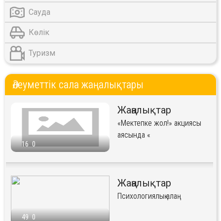
Сауда
Көлік
Туризм
Әлеуметтік сала жаңалықтары
Жаңалықтар
«Мектепке жол!» акциясы
аясында «
16
0
Жаңалықтар
Психологиялық алаң
49
0