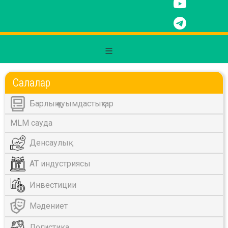
Салалар
Барлық қауымдастықтар
MLM сауда
Денсаулық
АТ индустриясы
Инвестиции
Мәдениет
Логистика