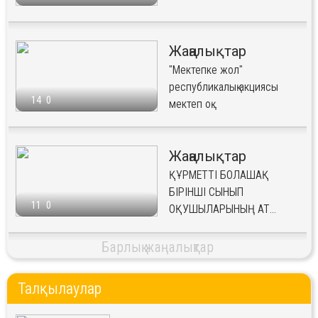
Жаңалықтар
"Мектепке жол"
республикалық акциясы
14
0
мектеп оқ...
Жаңалықтар
ҚҰРМЕТТІ БОЛАШАҚ
БІРІНШІ СЫНЫП
11
0
ОҚУШЫЛАРЫНЫҢ АТ...
Барлық жаңалықтар
Талқылаулар