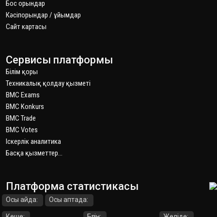
Бос орындар
Кәсіпорындар / ұйымдар
Сайт картаcы
Сервисы платформы
Білім қоры
Техникалық қолдау қызметі
BMC Exams
BMC Konkurs
BMC Trade
BMC Votes
Іскерлік аналитика
Басқа қызметтер...
Платформа статистикасы
Осы айда:
Осы аптада:
Кеше:
Бүгін:
Желіде: