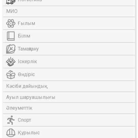
МИО
Ғылым
Білім
Тамақтану
Іскерлік
Өндіріс
Кәсіби дайындық
Ауыл шаруашылығы
Әлеуметтік
Спорт
Құрылыс