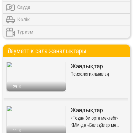
Сауда
Көлік
Туризм
Әлеуметтік сала жаңалықтары
Жаңалықтар
Психологиялық алаң
29
0
Жаңалықтар
«Тоқсан би орта мектебі»
КММ-де «Балақайлар ме...
11
0