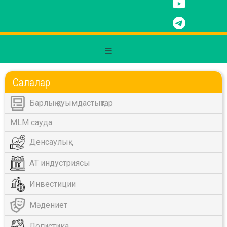
Салалар
Барлық қауымдастықтар
MLM сауда
Денсаулық
АТ индустриясы
Инвестиции
Мәдениет
Логистика