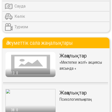
Сауда
Көлік
Туризм
Әлеуметтік сала жаңалықтары
Жаңалықтар
«Мектепке жол!» акциясы
аясында «
13
0
Жаңалықтар
Психологиялық алаң
38
0