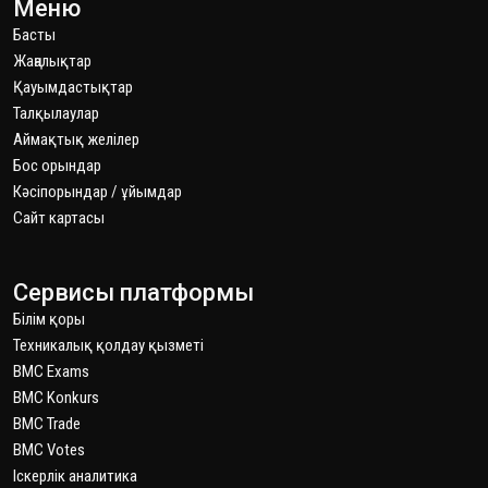
Меню
Басты
Жаңалықтар
Қауымдастықтар
Талқылаулар
Аймақтық желілер
Бос орындар
Кәсіпорындар / ұйымдар
Сайт картаcы
Сервисы платформы
Білім қоры
Техникалық қолдау қызметі
BMC Exams
BMC Konkurs
BMC Trade
BMC Votes
Іскерлік аналитика