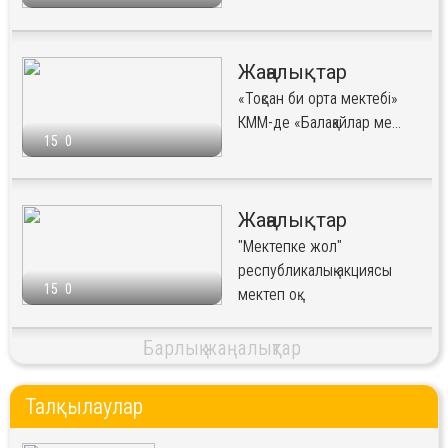
Жаңалықтар
«Тоқсан би орта мектебі»
КММ-де «Балақайлар ме...
15
0
Жаңалықтар
"Мектепке жол"
республикалық акциясы
15
0
мектеп оқ...
Барлық жаңалықтар
Талқылаулар