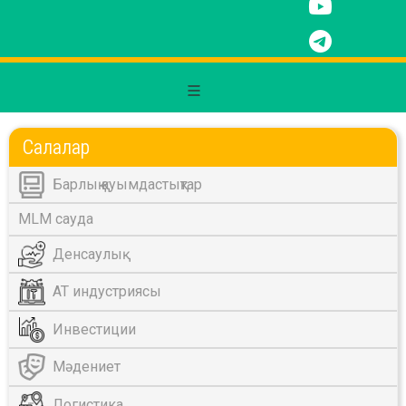
Салалар
Барлық қауымдастықтар
MLM сауда
Денсаулық
АТ индустриясы
Инвестиции
Мәдениет
Логистика