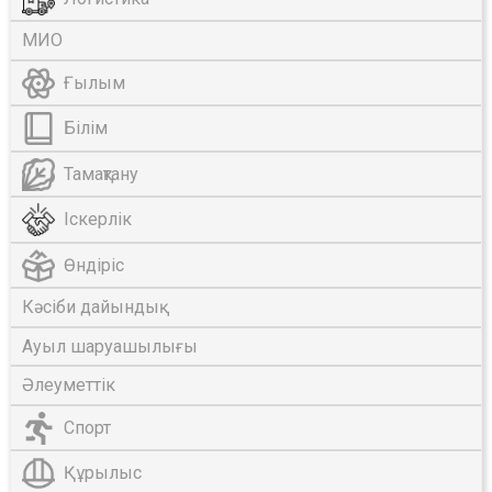
МИО
Ғылым
Білім
Тамақтану
Іскерлік
Өндіріс
Кәсіби дайындық
Ауыл шаруашылығы
Әлеуметтік
Спорт
Құрылыс