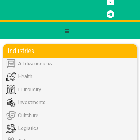
Industries
All discussions
Health
IT industry
Investments
Cultchure
Logistics