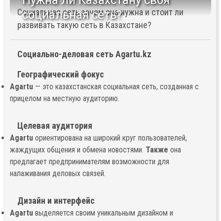
Нужна ли Казахстану своя
Социальная сеть зачем она нужна и стоит ли
социальная сеть?
развивать такую сеть в Казахстане?
Социально-деловая сеть Agartu.kz
Географический фокус
Agartu
— это казахстанская социальная сеть, созданная с
прицелом на местную аудиторию.
Целевая аудитория
Agartu
ориентирована на широкий круг пользователей,
жаждущих общения и обмена новостями.
Также
она
предлагает предпринимателям возможности для
налаживания деловых связей.
Дизайн и интерфейс
Agartu
выделяется своим уникальным дизайном и