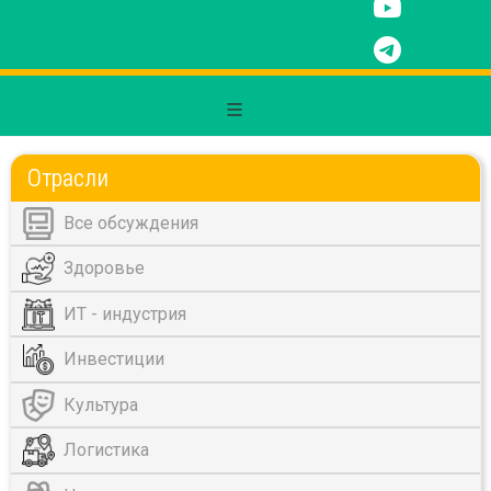
Отрасли
Все обсуждения
Здоровье
ИТ - индустрия
Инвестиции
Культура
Логистика