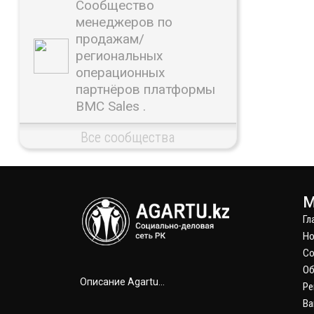
Сообщество
менеджеров по
продажам/
региональных
операционных
партнёров платформы
BMC Sales .
Все сообщества
М
Гл
Но
С
Об
Описание Agartu...
Ре
Ва