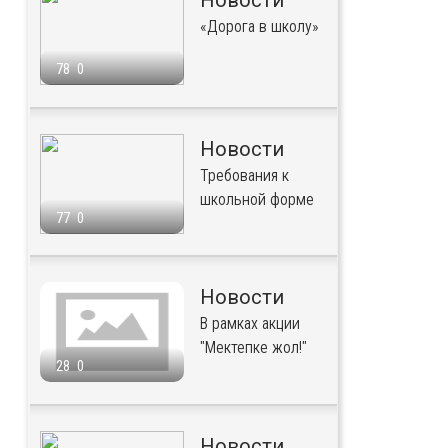
Новости
«Дорога в школу»
78
0
Новости
Требования к
школьной форме
77
0
Новости
В рамках акции
"Мектепке жол!"
28
0
Новости