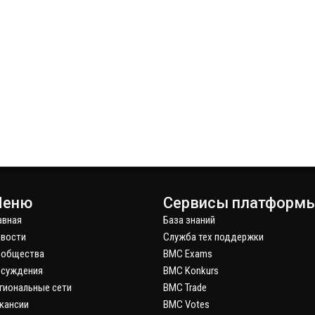
еню
Сервисы платформ
авная
База знаний
вости
Служба тех поддержки
ообщества
BMC Exams
суждения
BMC Konkurs
гиональные сети
BMC Trade
кансии
BMC Votes