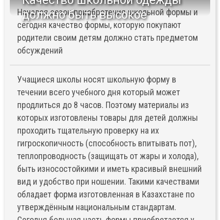
Качество школьной одежды
Начался сезон приобретения школьной формы и
должно быть высокое
сегодня качество формы, которую покупают
родители своим детям должно стать предметом
обсуждений
Учащиеся школы носят школьную форму в
течении всего учебного дня который может
продлиться до 8 часов. Поэтому материалы из
которых изготовлены товары для детей должны
проходить тщательную проверку на их
гигроскопичность (способность впитывать пот),
теплопроводность (защищать от жары и холода),
быть износостойкими и иметь красивый внешний
вид и удобство при ношении. Такими качествами
обладает форма изготовленная в Казахстане по
утверждённым национальным стандартам.
Сегодня большая часть формы приобретается у