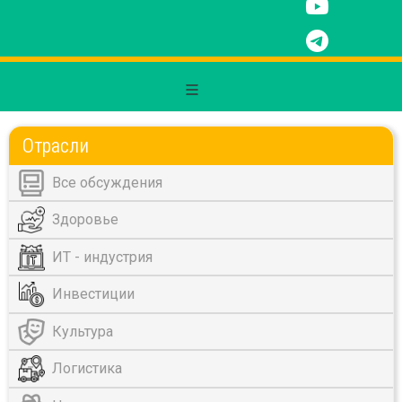
Отрасли
Все обсуждения
Здоровье
ИТ - индустрия
Инвестиции
Культура
Логистика