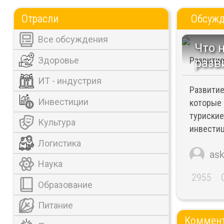
Отрасли
Обсуж
Все обсуждения
Что 
Здоровье
Развитие
разв
ИТ - индустрия
Развитие
Инвестиции
которые 
туриские
Культура
инвестиц
Логистика
as
Наука
2955
Образование
Питание
Коммен