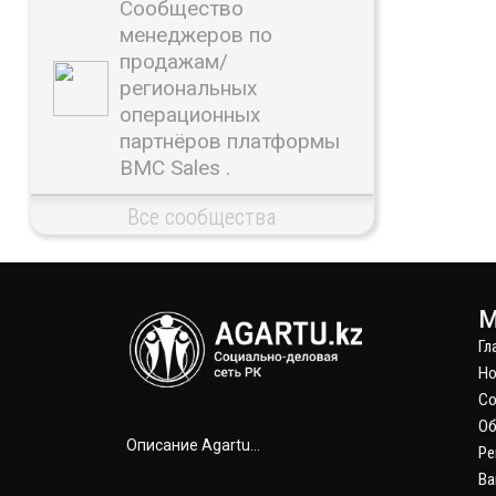
Сообщество
менеджеров по
продажам/
региональных
операционных
партнёров платформы
BMC Sales .
Все сообщества
М
Гл
Но
С
Об
Описание Agartu...
Ре
Ва