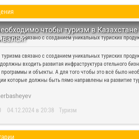
дения
необходимо чтобы туризм в Казахстане
 туризма связано с созданием уникальных туриских проду
ивался?
 туризма связано с созданием уникальных туриских проду
дорлжны входить развитая инфраструктура отельного бизн
 программы и объекты. А для того чтобы это всё было не
ии которые должны быть пямо направлены на развитие ту
kerbasheyev
0
04.12.2024 в 20:38
Туризм
тарии