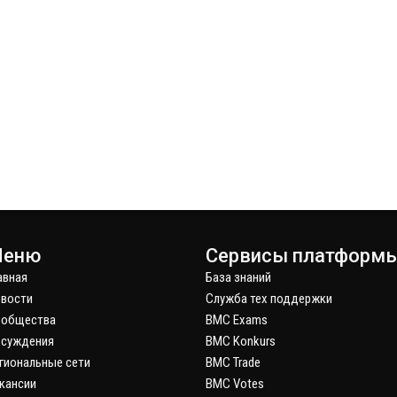
еню
Сервисы платформ
авная
База знаний
вости
Служба тех поддержки
ообщества
BMC Exams
суждения
BMC Konkurs
гиональные сети
BMC Trade
кансии
BMC Votes