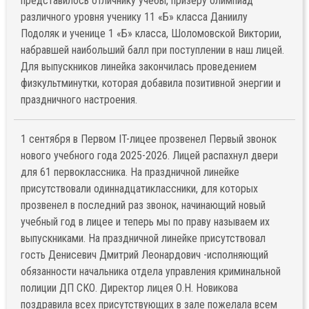
представилось отличнику учёбы, призёру олимпиад
различного уровня ученику 11 «Б» класса Даниилу
Подоляк и ученице 1 «Б» класса, Шоломовской Виктории,
набравшей наибольший балл при поступлении в наш лицей.
Для выпускников линейка закончилась проведением
физкультминутки, которая добавила позитивной энергии и
праздничного настроения.
1 сентября в Первом IT-лицее прозвенел Первый звонок
нового учебного года 2025-2026. Лицей распахнул двери
для 61 первоклассника. На праздничной линейке
присутствовали одиннадцатиклассники, для которых
прозвенел в последний раз звонок, начинающий новый
учебный год в лицее и теперь мы по праву называем их
выпускниками. На праздничной линейке присутствовал
гость Денисевич Дмитрий Леонардович -исполняющий
обязанности начальника отдела управления криминальной
полиции ДП СКО. Директор лицея О.Н. Новикова
поздравила всех присутствующих в зале пожелала всем