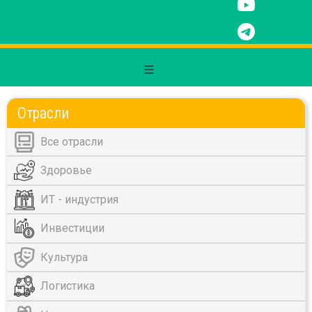
Отрасли
Все отрасли
Здоровье
ИТ - индустрия
Инвестиции
Культура
Логистика