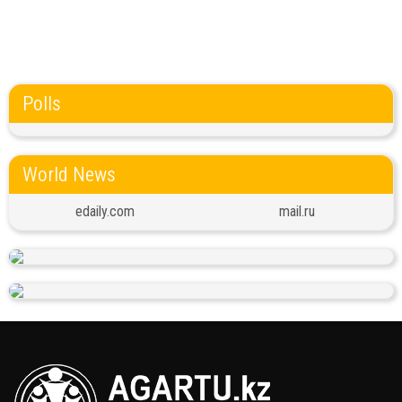
Polls
World News
edaily.com
mail.ru