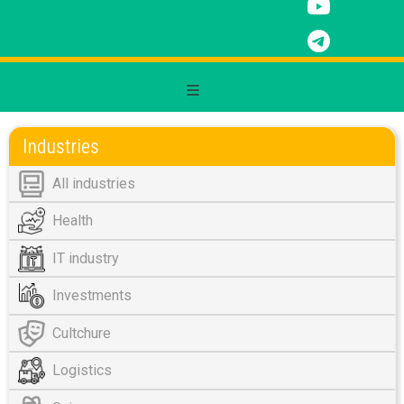
Industries
All industries
Health
IT industry
Investments
Cultchure
Logistics