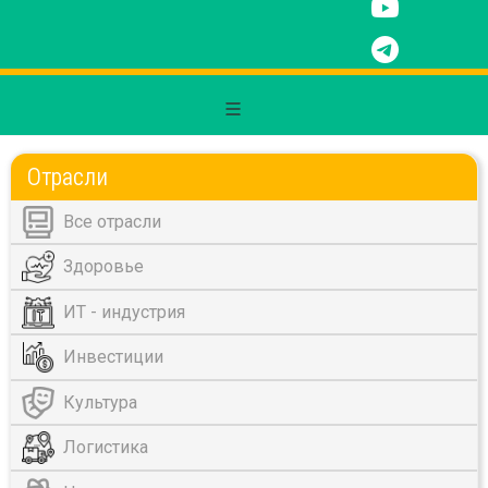
Отрасли
Все отрасли
Здоровье
ИТ - индустрия
Инвестиции
Культура
Логистика