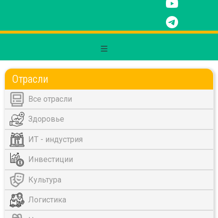
Отрасли
Все отрасли
Здоровье
ИТ - индустрия
Инвестиции
Культура
Логистика