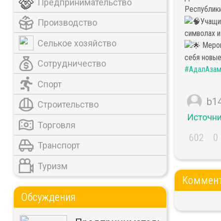
Предпринимательство
Республик
Учащи
Производство
символах и
Селькое хозяйство
Мероп
себя новые
Сотрудничество
#АдалАзам
Спорт
b1
Строительство
Источн
Торговля
602
0
Транспорт
Туризм
Коммен
Обсуждения