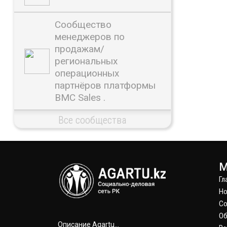
Сообщество
менеджеров по
продажам/
региональных
операционных
партнёров платформы
BMC Sales .
Все сообщества
М
Гл
Но
С
Об
Описание Agartu...