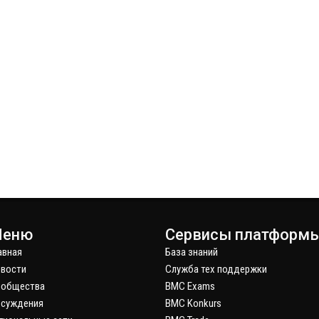
еню
Сервисы платформ
авная
База знаний
вости
Служба тех поддержки
ообщества
BMC Exams
суждения
BMC Konkurs