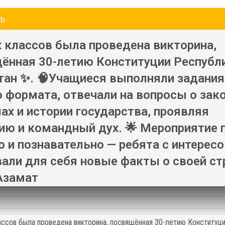
ть
х классов была проведена викторина,
ённая 30-летию Конституции Республ
тан ✨. 🧠Учащиеся выполняли задания
о формата, отвечали на вопросы о зако
ах и истории государства, проявляя
ию и командный дух. 🌟 Мероприятие
о и познавательно — ребята с интерес
али для себя новые факты о своей ст
Азамат
ассов была проведена викторина, посвящённая 30-летию Конституц