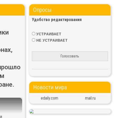
Опросы
Удобство редактирования
ики
УСТРАИВАЕТ
НЕ УСТРАИВАЕТ
нах,
Голосовать
 прошло
ом
ране.
Новости мира
edaily.com
mail.ru
ии