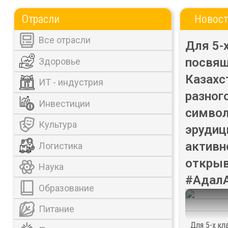
Отрасли
Новос
Все отрасли
Для 5-
посвящ
Здоровье
Казахс
ИТ - индустрия
разног
Инвестиции
символ
Культура
эрудиц
активн
Логистика
открыв
Наука
#Адал
Образование
Питание
Для 5-х кл