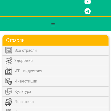
Отрасли
Все отрасли
Здоровье
ИТ - индустрия
Инвестиции
Культура
Логистика