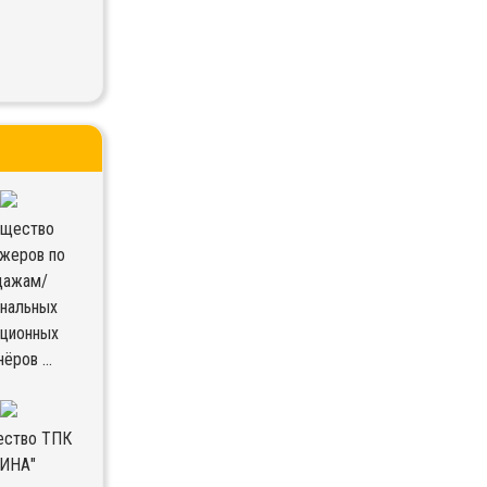
бщество
жеров по
дажам/
ональных
ационных
ёров ...
ество ТПК
ДИНА"