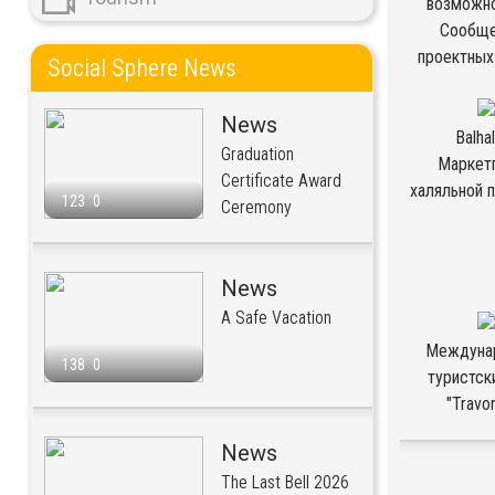
возможно
Сообще
проектных 
Social Sphere News
News
Balhal
Graduation
Маркет
Certificate Award
халяльной 
123
0
Ceremony
News
A Safe Vacation
Междуна
138
0
туристск
"Travo
News
The Last Bell 2026