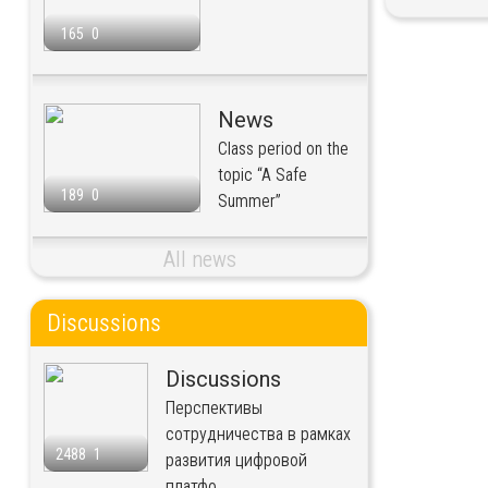
165
0
News
Class period on the
topic “A Safe
189
0
Summer”
All news
Discussions
Discussions
Перспективы
сотрудничества в рамках
2488
1
развития цифровой
платфо...