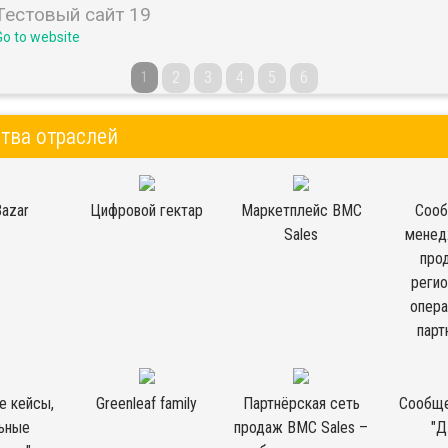
Тестовый сайт 19
Go to website
2
3
4
5
6
1
тва отраслей
Bazar
Цифровой гектар
Маркетплейс BMC
Соо
Sales
менед
про
реги
опер
партн
е кейсы,
Greenleaf family
Партнёрская сеть
Сообщ
ьные
продаж BMC Sales –
"