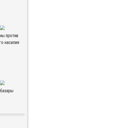
ны против
го насилия
 базары