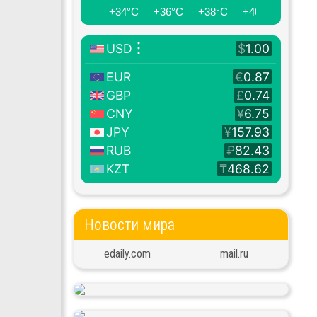
+34°C
+36°C
+38°C
+40°C
+41°C
Новости мира
edaily.com
mail.ru