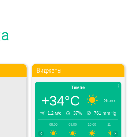
ка
Виджеты
Темпе
+34°C
Ясно
1.2 м/с
37%
761
mmHg
08:00
09:00
10:00
11:00
12:00
‹
›